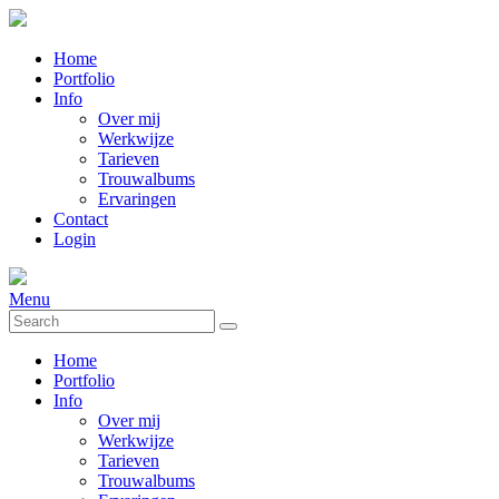
Home
Portfolio
Info
Over mij
Werkwijze
Tarieven
Trouwalbums
Ervaringen
Contact
Login
Menu
Home
Portfolio
Info
Over mij
Werkwijze
Tarieven
Trouwalbums