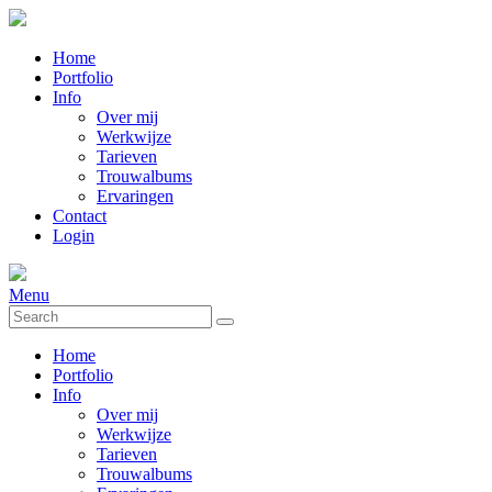
Home
Portfolio
Info
Over mij
Werkwijze
Tarieven
Trouwalbums
Ervaringen
Contact
Login
Menu
Home
Portfolio
Info
Over mij
Werkwijze
Tarieven
Trouwalbums