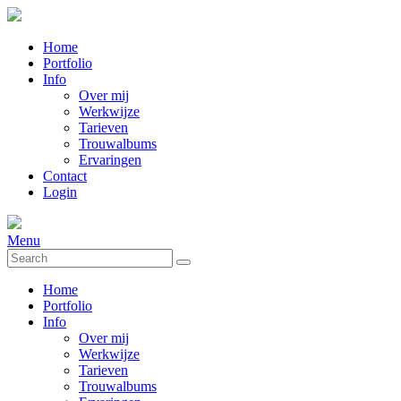
Home
Portfolio
Info
Over mij
Werkwijze
Tarieven
Trouwalbums
Ervaringen
Contact
Login
Menu
Home
Portfolio
Info
Over mij
Werkwijze
Tarieven
Trouwalbums