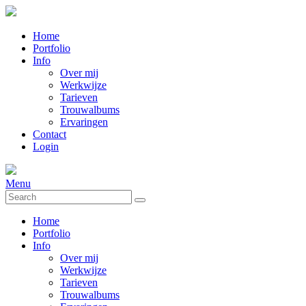
Home
Portfolio
Info
Over mij
Werkwijze
Tarieven
Trouwalbums
Ervaringen
Contact
Login
Menu
Home
Portfolio
Info
Over mij
Werkwijze
Tarieven
Trouwalbums